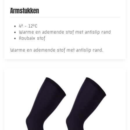
Armstukken
4° - 12°C
Warme en ademende stof met antislip rand
Roubaix stof
Warme en ademende stof met antislip rand.