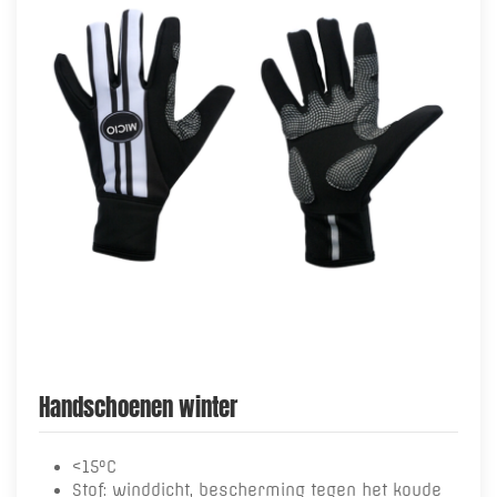
Handschoenen winter
<15°C
Stof: winddicht, bescherming tegen het koude