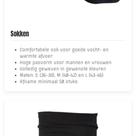
Sokken
Comfortabele sok voor goede vocht- en
warmte afvoer
Hoge pasvorm voor mannen en vrouwen
Volledig geweven in gewenste kleuren
Maten: S (36-39), M (40-42) en L (43-46)
Afname minimaal 50 stuks