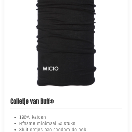
Colletje van Buff®
100% katoen
Afname minimaal 50 stuks
Sluit netjes aan rondom de nek