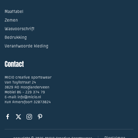
Maattabel
Zemen
Wasvoorschrift
Bedrukking
Verantwoorde kleding
Contact
MICIO creative sportswear
Van Tuyllstraat 24
3829 AD Hooglanderveen
Mobiel
06 - 229 374 79
E-mail:
info@micio.nl
KvK Amersfoort 32073024