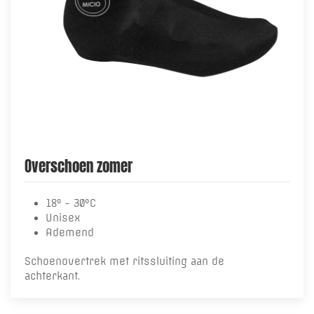
Overschoen zomer
18° - 30°C
Unisex
Ademend
Schoenovertrek met ritssluiting aan de
achterkant.