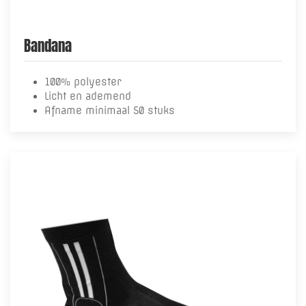
Bandana
100% polyester
Licht en ademend
Afname minimaal 50 stuks