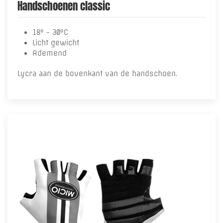
Handschoenen classic
18° - 30°C
Licht gewicht
Ademend
Lycra aan de bovenkant van de handschoen.