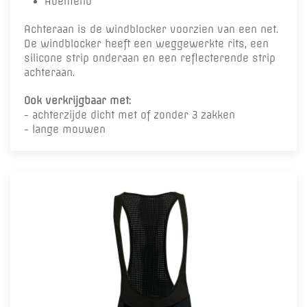
Ademend
Achteraan is de windblocker voorzien van een net.
De windblocker heeft een weggewerkte rits, een
silicone strip onderaan en een reflecterende strip
achteraan.
Ook verkrijgbaar met:
- achterzijde dicht met of zonder 3 zakken
- lange mouwen