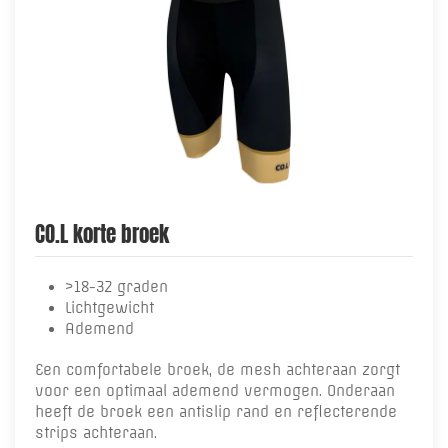
CO.L korte broek
>18-32 graden
Lichtgewicht
Ademend
Een comfortabele broek, de mesh achteraan zorgt
voor een optimaal ademend vermogen. Onderaan
heeft de broek een antislip rand en reflecterende
strips achteraan.