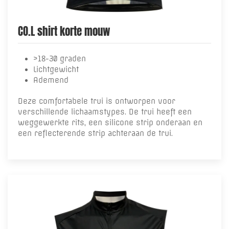
CO.L shirt korte mouw
>18-30 graden
Lichtgewicht
Ademend
Deze comfortabele trui is ontworpen voor
verschillende lichaamstypes. De trui heeft een
weggewerkte rits, een silicone strip onderaan en
een reflecterende strip achteraan de trui.