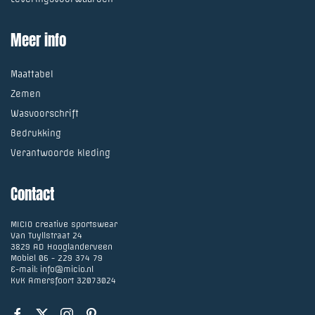
Meer info
Maattabel
Zemen
Wasvoorschrift
Bedrukking
Verantwoorde kleding
Contact
MICIO creative sportswear
Van Tuyllstraat 24
3829 AD Hooglanderveen
Mobiel
06 - 229 374 79
E-mail:
info@micio.nl
KvK Amersfoort 32073024