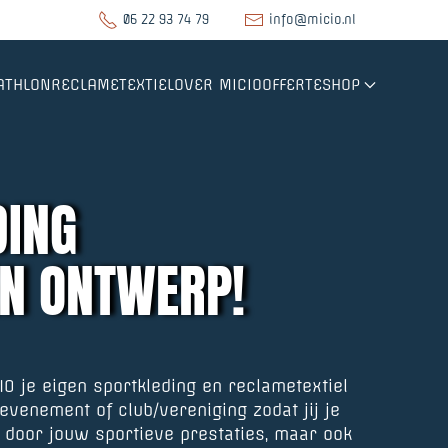
06 22 93 74 79
info@micio.nl
ATHLON
RECLAMETEXTIEL
OVER MICIO
OFFERTE
SHOP
DING
EN ONTWERP!
 je eigen sportkleding en reclametextiel
 evenement of club/vereniging zodat jij je
t door jouw sportieve prestaties, maar ook