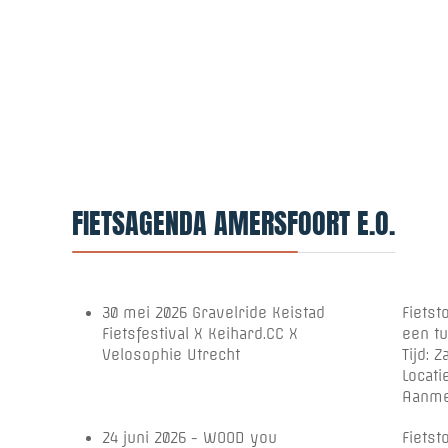
FIETSAGENDA AMERSFOORT E.O.
30 mei 2026 Gravelride Keistad
Fietst
Fietsfestival X Keihard.CC X
een tu
Velosophie Utrecht
Tijd: 
Locati
Aanmel
24 juni 2026 - WOOD you
Fietst