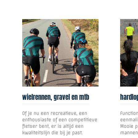
wielrennen, gravel en mtb
hardlo
Of je nu een recreatieve, een
Functio
enthousiaste of een competitieve
eenmali
fietser bent, er is altijd een
Mooie p
kwaliteitslijn die bij je past.
mannen 